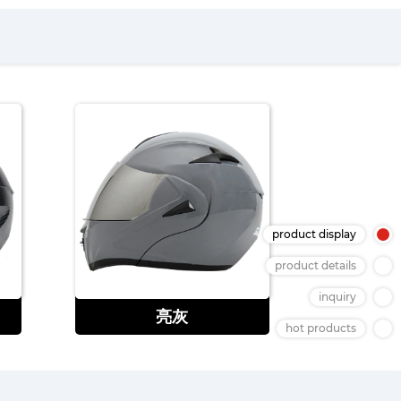
product display
product details
查看
inquiry
亮灰
hot products