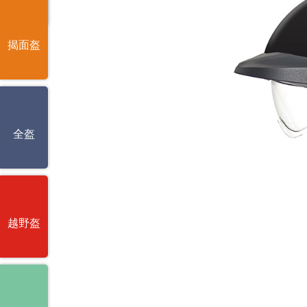
揭面盔
全盔
越野盔