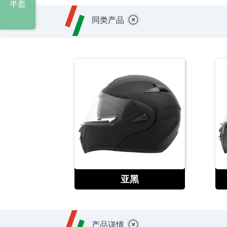
半盔
+
同类产品
查看
亚黑
+
产品详情