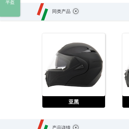
半盔
+
同类产品
查看
亚黑
+
产品详情