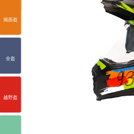
揭面盔
全盔
越野盔