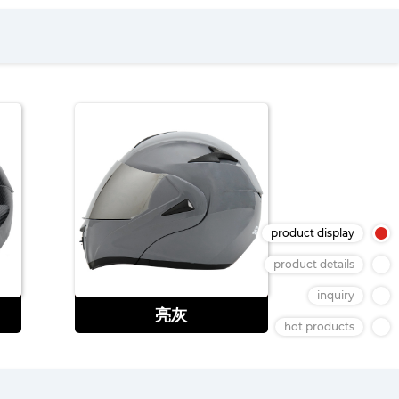
product display
product details
查看
inquiry
亮灰
hot products