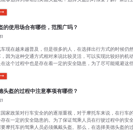
果厂家的资质不健全的话，那么在生产的过程中，有可能会存在
格的情况。这种条件下生产的头盔质量也是有待验证的，一旦发
以起到有效保护作用的，而美德头盔的厂家资质是非常健全...
盔的使用场合有哪些，范围广吗？
31
汽车现在越来越普及，但是很多的人，在选择出行方式的时候仍
车，因为这种交通方式相对来说比较灵活，可以实现比较好的机
是在这个过程中也是存在着一定的安全隐患，为了尽可能规避这
乘人员最好要佩戴头盔。那么，美德头盔的使用场合有哪些范围
吗？现在市场上的头盔品牌也有很多，而不同头盔之间的质量也
的。其实头盔在生活中的使用场合也是非常广泛的，驾乘人员，.
德头盔的过程中注意事项有哪些？
21
在国家政策对行车安全的的逐渐重视，对于摩托车来说，在行车
会存在一定的安全隐患的。为了保证驾乘人员在行驶过程中的安
需要摩托车的驾乘人员必须佩戴头盔。那么，在选择美德头盔的