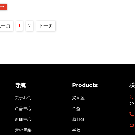
注意事项呢？选择头盔的时候尽可能的选择大品牌产品，因为大
来说质量比较可靠，因为在生产的各个环节中也是会具有相对比
关，美的头盔就是一个比较不错的品牌。而那些小品牌的不...
上一页
1
2
下一页
导航
Products
联
关于我们
揭面盔
2
产品中心
全盔
新闻中心
越野盔
营销网络
半盔