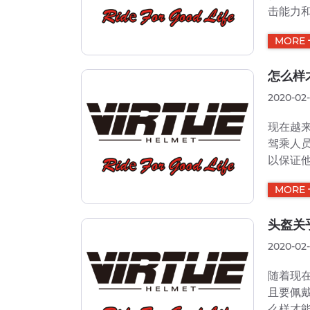
击能力
到品牌
MORE
务。厂
的头盔，
怎么样
2020-02
现在越
驾乘人
以保证
人在购
MORE
程中尽
有一种非
头盔关
2020-02-
随着现
且要佩
么样才