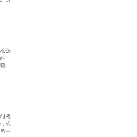
质量把
生意外
然会选
动性
些隐
，会比
是存在
..
的过程
全，现
过程中