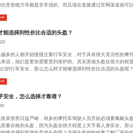
和抗变形能力等都是非常强的。而且现在直接通过官网渠道就可
头盔正品，而且价格更优惠，同样也可以让我们享受到厂家的售
家官网直接销售我们现在通过美德头盔官网就可以直接选购到不
而且型号齐全，每一款头盔都有不同的尺寸，可以满足不同消...
才能选择到性价比合适的头盔？
-20
来越多的人都开始慢慢注重行车安全，对于具有很大灵活性的摩
员来说，他们是更加需要受到保护的。其实美德头盔在很大的程
他们的行车安全，那么怎么样才能够选择到性价比合适的头盔呢
买产品的时候会特别看重价格，但是对于这一类安全用品，在购
量要规避这样的情况发生，要尽可能选择性价比高的产品。目前
常不错的头盔，那就是美德头盔。这种头盔质量上乘，并且...
乎安全，怎么选择才靠谱？
10
在政策形势日益严峻，很多的摩托车驾驶人员开始必须要佩戴头
戴质量合格的头盔，因为头盔在很大程度上关乎着人身安全。那
能能够选择到靠谱的美德头盔呢？选择头盔的时候要了解厂家的