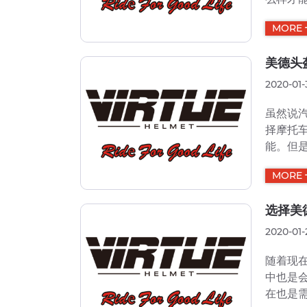
质，如
MORE
关不严
情况是难
美德头
2020-01-
虽然说
择摩托
能。但
患，驾
MORE
较广泛
一定差别
选择美
2020-01-
随着现
中也是
在也是