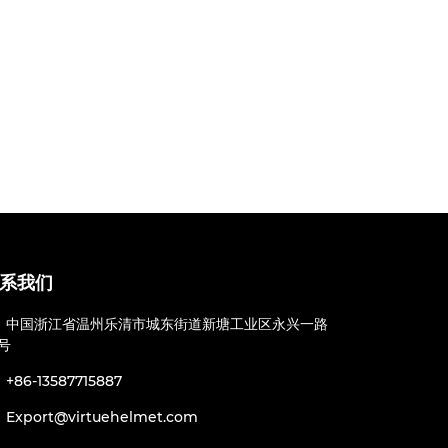
品牌产
较严格
系我们
中国浙江省温州乐清市城东街道新塘工业区永兴一路
2号
+86-13587715887
Export@virtuehelmet.com