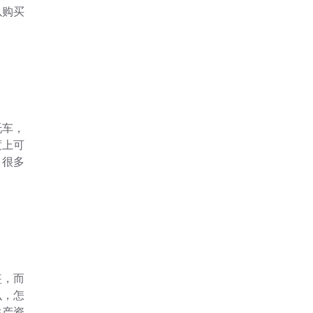
以购买
后服
同类型
托车，
度上可
？很多
买的过
市场上
盔，而
么，怎
生产资